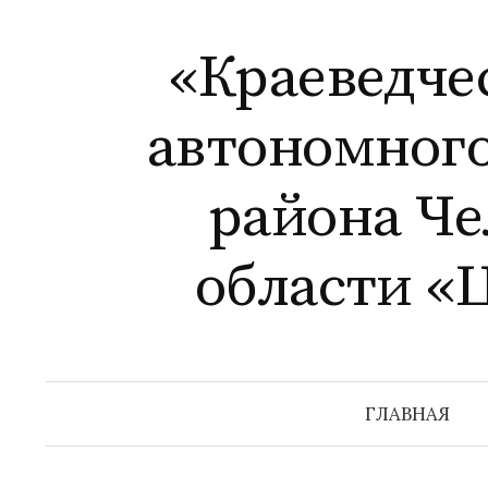
Перейти
к
«Краеведче
содержимому
автономног
района Ч
области «
ГЛАВНАЯ