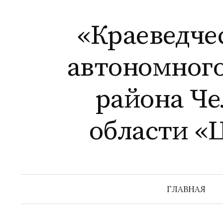
Перейти
к
«Краеведче
содержимому
автономног
района Ч
области «
ГЛАВНАЯ