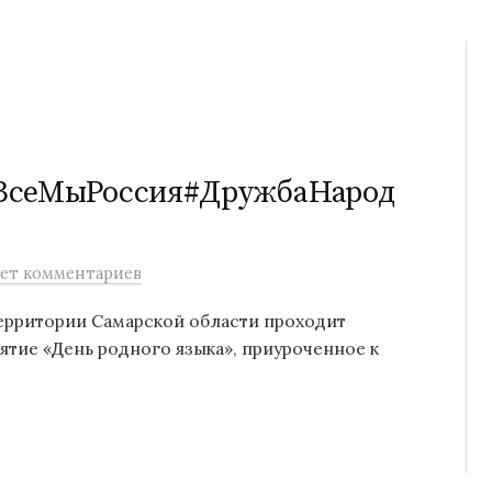
#ВсеМыРоссия#ДружбаНарод
ет комментариев
 территории Самарской области проходит
тие «День родного языка», приуроченное к