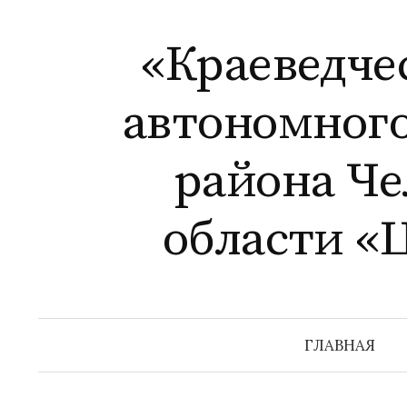
Перейти
к
«Краеведче
содержимому
автономног
района Ч
области «
ГЛАВНАЯ